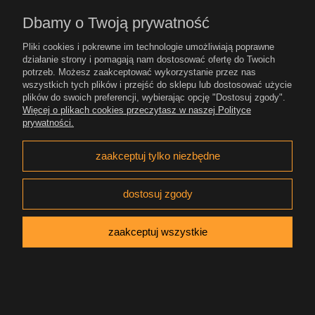
Dbamy o Twoją prywatność
Moje konto
Pliki cookies i pokrewne im technologie umożliwiają poprawne
Gwarancja i zwroty
działanie strony i pomagają nam dostosować ofertę do Twoich
potrzeb. Możesz zaakceptować wykorzystanie przez nas
wszystkich tych plików i przejść do sklepu lub dostosować użycie
O firmie
plików do swoich preferencji, wybierając opcję "Dostosuj zgody".
Więcej o plikach cookies przeczytasz w naszej Polityce
prywatności.
BrogShop.pl
/
kontakt@brogshop.pl
/
FB - Brog
zaakceptuj tylko niezbędne
Shop
/
FB - Zibi Pipes
/
FB - Wincent Pipes
pokaż pełną wersję strony
dostosuj zgody
Sklep internetowy Shoper.pl
zaakceptuj wszystkie