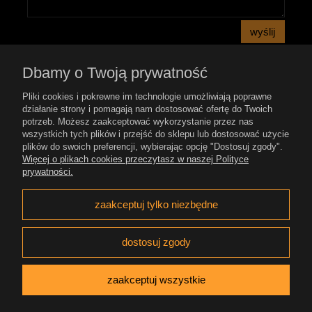
wyślij
Dbamy o Twoją prywatność
Pomoc
Pliki cookies i pokrewne im technologie umożliwiają poprawne
działanie strony i pomagają nam dostosować ofertę do Twoich
potrzeb. Możesz zaakceptować wykorzystanie przez nas
Płatność i dostawa
wszystkich tych plików i przejść do sklepu lub dostosować użycie
plików do swoich preferencji, wybierając opcję "Dostosuj zgody".
Więcej o plikach cookies przeczytasz w naszej Polityce
Moje konto
prywatności.
Gwarancja i zwroty
zaakceptuj tylko niezbędne
O firmie
dostosuj zgody
zaakceptuj wszystkie
BrogShop.pl
/
kontakt@brogshop.pl
/
FB - Brog
Shop
/
FB - Zibi Pipes
/
FB - Wincent Pipes