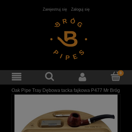
Zarejestruj się
Zaloguj się
Oak Pipe Tray Dębowa tacka fajkowa P477 Mr Bróg