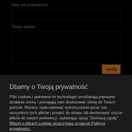
Imię lub pseudonim:
Twoja opinia:
wyślij
Dbamy o Twoją prywatność
Pomoc
Pliki cookies i pokrewne im technologie umożliwiają poprawne
działanie strony i pomagają nam dostosować ofertę do Twoich
potrzeb. Możesz zaakceptować wykorzystanie przez nas
Płatność i dostawa
wszystkich tych plików i przejść do sklepu lub dostosować użycie
plików do swoich preferencji, wybierając opcję "Dostosuj zgody".
Więcej o plikach cookies przeczytasz w naszej Polityce
Moje konto
prywatności.