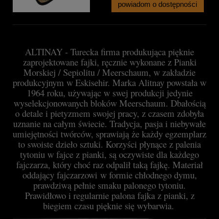
powiadom o dostępności
ALTINAY - Turecka firma produkująca pięknie
zaprojektowane fajki, ręcznie wykonane z Pianki
Morskiej / Sepiolitu / Meerschaum, w zakładzie
produkcyjnym w Eskisehir. Marka Alitnay powstała w
1964 roku, używając w swej produkcji jedynie
wyselekcjonowanych bloków Meerschaum. Dbałością
o detale i pietyzmem swojej pracy, z czasem zdobyła
uznanie na całym świecie. Tradycja, pasja i niebywałe
umiejętności twórców, sprawiają że każdy egzemplarz
to swoiste dzieło sztuki. Korzyści płynące z palenia
tytoniu w fajce z pianki, są oczywiste dla każdego
fajczarza, który choć raz odpalił taką fajkę. Materiał
oddający fajczarzowi w formie chłodnego dymu,
prawdziwą pełnie smaku palonego tytoniu.
Prawidłowo i regularnie palona fajka z pianki, z
biegiem czasu pięknie się wybarwia.