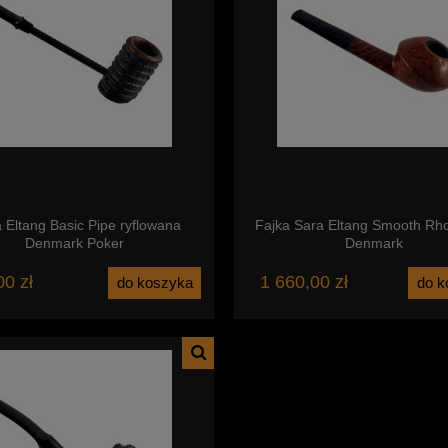
 Eltang Basic Pipe ryflowana
Fajka Sara Eltang Smooth Rh
Denmark Poker
Denmark
00 zł
1 660,00 zł
do koszyka
do k