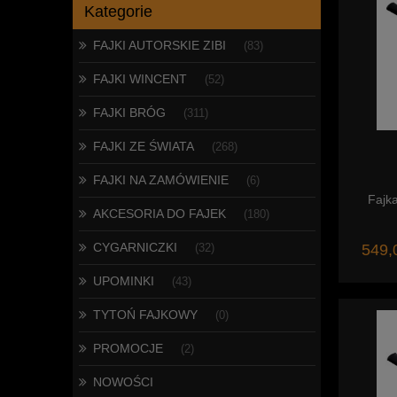
Kategorie
FAJKI AUTORSKIE ZIBI
(83)
FAJKI WINCENT
(52)
FAJKI BRÓG
(311)
FAJKI ZE ŚWIATA
(268)
FAJKI NA ZAMÓWIENIE
(6)
Fajka
AKCESORIA DO FAJEK
(180)
CYGARNICZKI
549,
(32)
UPOMINKI
(43)
TYTOŃ FAJKOWY
(0)
PROMOCJE
(2)
NOWOŚCI