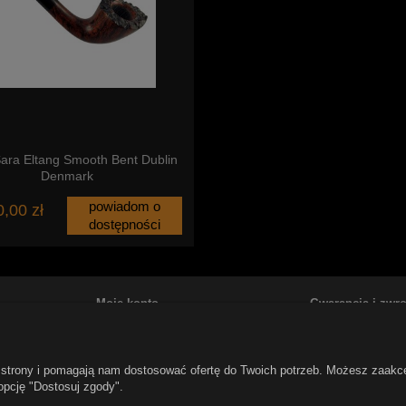
ara Eltang Smooth Bent Dublin
Denmark
powiadom o
,00 zł
dostępności
Moje konto
Gwarancja i zwro
tawy
Twoje zamówienia
Gwarancja
Promocje
Odstąpienie od u
ie strony i pomagają nam dostosować ofertę do Twoich potrzeb. Możesz zaakc
ień
Ustawienia konta
Reklamacje i zwro
opcję "Dostosuj zgody".