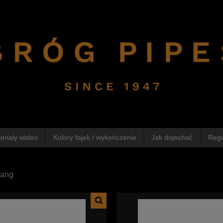
eriały wideo
Kolory fajek / wykończenie
Jak dojechać
Reg
tang