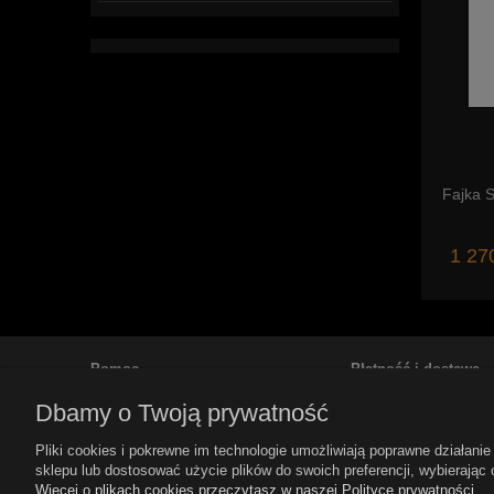
Fajka S
1 270
Pomoc
Płatność i dostawa
Dbamy o Twoją prywatność
Regulamin
Koszty i sposoby dos
Polityka prywatności
Sposoby płatności
Pliki cookies i pokrewne im technologie umożliwiają poprawne działan
FAQ
Czas realizacji zamów
sklepu lub dostosować użycie plików do swoich preferencji, wybierając 
Więcej o plikach cookies przeczytasz w naszej Polityce prywatności.