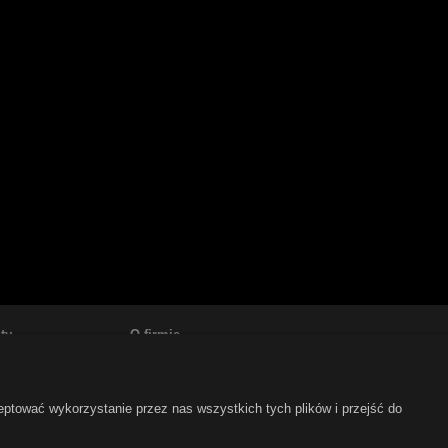
ty
O firmie
Kontakt
mowy
Jak dojechać
eptować wykorzystanie przez nas wszystkich tych plików i przejść do
ty
Informacje o firmie