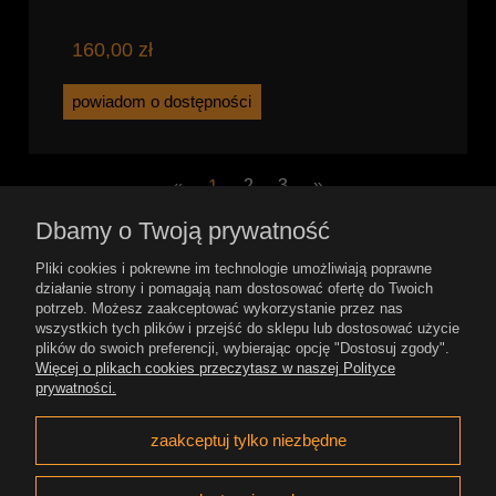
160,00 zł
powiadom o dostępności
«
1
2
3
»
Dbamy o Twoją prywatność
Pomoc
Pliki cookies i pokrewne im technologie umożliwiają poprawne
działanie strony i pomagają nam dostosować ofertę do Twoich
potrzeb. Możesz zaakceptować wykorzystanie przez nas
Płatność i dostawa
wszystkich tych plików i przejść do sklepu lub dostosować użycie
plików do swoich preferencji, wybierając opcję "Dostosuj zgody".
Więcej o plikach cookies przeczytasz w naszej Polityce
Moje konto
prywatności.
Gwarancja i zwroty
zaakceptuj tylko niezbędne
O firmie