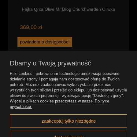
Fajka Qrca Olive Mr Bróg Churchwarden Oliwka
369,00 zł
powiadom o dostępności
Dbamy o Twoją prywatność
Pomoc
Pliki cookies i pokrewne im technologie umożliwiają poprawne
działanie strony i pomagają nam dostosować ofertę do Twoich
potrzeb. Możesz zaakceptować wykorzystanie przez nas
Płatność i dostawa
wszystkich tych plików i przejść do sklepu lub dostosować użycie
plików do swoich preferencji, wybierając opcję "Dostosuj zgody".
Więcej o plikach cookies przeczytasz w naszej Polityce
Moje konto
prywatności.
Gwarancja i zwroty
zaakceptuj tylko niezbędne
O firmie