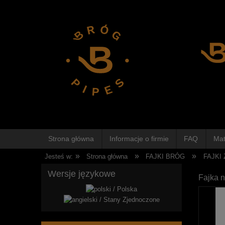
Strona główna
Informacje o firmie
FAQ
Mat
»
»
»
Jesteś w:
Strona główna
FAJKI BRÓG
FAJKI
Wersje językowe
Fajka n