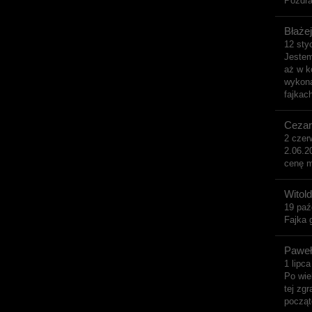
Pozdr
Błażej
12 sty
Jestem
aż w k
wykona
fajkac
Cezar
2 czer
2.06.2
cenę m
Witol
19 paź
Fajka 
Paweł
1 lipc
Po wie
tej zg
począt