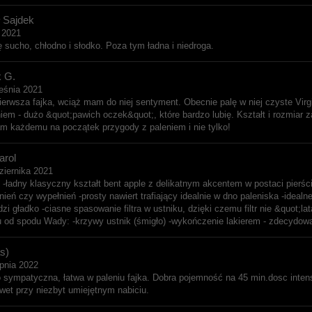
 Sajdek
a 2021
ię sucho, chłodno i słodko. Poza tym ładna i niedroga.
 G.
eśnia 2021
ierwsza fajka, wciąż mam do niej sentyment. Obecnie palę w niej czyste Virg
niem - dużo &quot;pawich oczek&quot;, które bardzo lubię. Kształt i rozmiar z
m każdemu na początek przygody z paleniem i nie tylko!
arol
ziernika 2021
: -ładny klasyczny kształt bent apple z delikatnym akcentem w postaci pierści
nień czy wypełnień -prosty nawiert trafiający idealnie w dno paleniska -idealn
dzi gładko -ciasne spasowanie filtra w ustniku, dzięki czemu filtr nie &quot;
 od spodu Wady: -krzywy ustnik (śmigło) -wykończenie lakierem - zdecydow
s)
rpnia 2022
 sympatyczna, łatwa w paleniu fajka. Dobra pojemność na 45 min.dosc inten
awet przy niezbyt umiejętnym nabiciu.