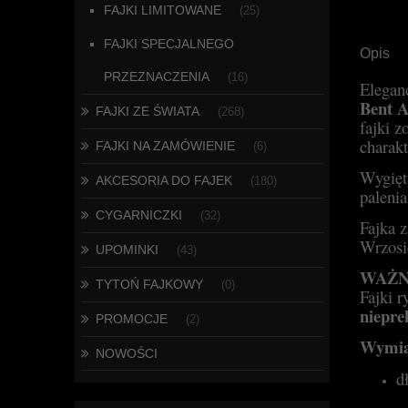
FAJKI LIMITOWANE
(25)
FAJKI SPECJALNEGO
Opis
PRZEZNACZENIA
(16)
Elegan
Bent A
FAJKI ZE ŚWIATA
(268)
fajki z
charakt
FAJKI NA ZAMÓWIENIE
(6)
Wygięty
AKCESORIA DO FAJEK
(180)
paleni
CYGARNICZKI
(32)
Fajka 
Wrzosi
UPOMINKI
(43)
WAŻN
TYTOŃ FAJKOWY
(0)
Fajki r
niepre
PROMOCJE
(2)
Wymia
NOWOŚCI
d