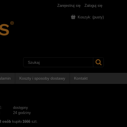
Zarejestruj się
Zaloguj się
Koszyk:
(pusty)
ulamin
Koszty i sposoby dostawy
Kontakt
ć:
dostępny
:
24 godziny
8
osób
kupiło
1666
szt.