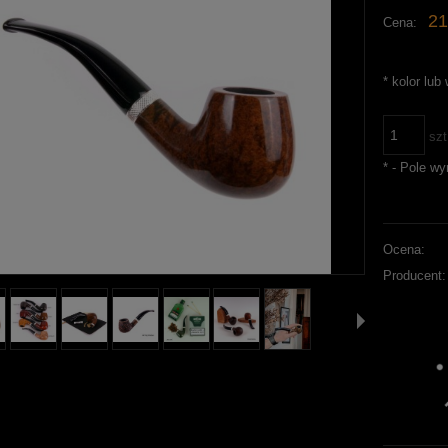
21
Cena:
*
kolor lub
szt
*
- Pole w
Ocena:
Producent: