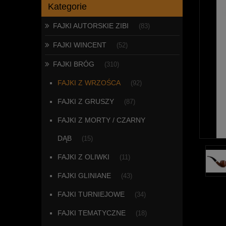
Kategorie
FAJKI AUTORSKIE ZIBI
(83)
FAJKI WINCENT
(52)
FAJKI BRÓG
(310)
FAJKI Z WRZOŚCA
(92)
FAJKI Z GRUSZY
(87)
FAJKI Z MORTY / CZARNY
DĄB
(15)
FAJKI Z OLIWKI
(11)
FAJKI GLINIANE
(43)
FAJKI TURNIEJOWE
(34)
FAJKI TEMATYCZNE
(18)