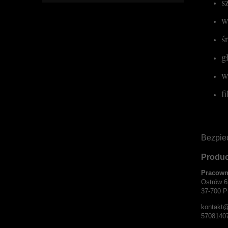
s
w
ś
g
w
f
Bezpie
Produ
Pracown
Ostrów 6
37-700 P
kontakt@
5708140