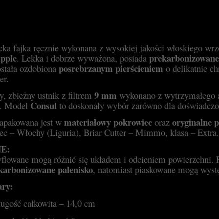
cka fajka ręcznie wykonana z wysokiej jakości włoskiego wr
pple
prekarbonizowane
. Lekka i dobrze wyważona, posiada
posrebrzanym pierścieniem
ostała ozdobiona
o delikatnie ch
er.
9 mm
, zbieżny ustnik z filtrem
wykonano z wytrzymałego a
Consul
a. Model
to doskonały wybór zarówno dla doświadczony
materiałowy pokrowiec
oryginalne 
zapakowana jest w
oraz
ec – Włochy (Liguria), Briar Cutter – Mimmo, klasa – Extra.
E:
yflowane mogą różnić się układem i odcieniem powierzchni. F
karbonizowane palenisko
, natomiast piaskowane mogą wys
ry:
ługość całkowita – 14,0 cm