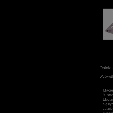
Opinie 
Wyświetl
Macie
9 list
Elegan
się by
zdanie