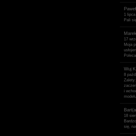
Paweł
1 lipc
Pali s
Marek
17 wrz
Moja p
usłoje
Poleca
Wuj K
8 paźd
Zalety
zaczer
i wcho
modelu
Bart(a
18 sie
Bardzo
się, n