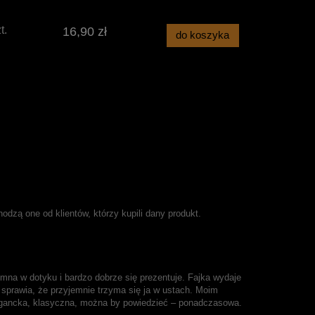
t.
16,90 zł
do koszyka
dzą one od klientów, którzy kupili dany produkt.
mna w dotyku i bardzo dobrze się prezentuje. Fajka wydaje
 sprawia, że przyjemnie trzyma się ja w ustach. Moim
egancka, klasyczna, można by powiedzieć – ponadczasowa.