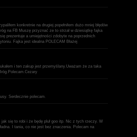
ypaliłem konkretnie na drugiej popełniłem dużo mniej błędów
Bróg na FB Muszę przyznać ze to strzał w dziesiątkę fajka
 się prezentuje a umiejętności zdobyte na poprzednich
ytoniu. Fajka jest idealna POLECAM Błażej
szukałem i ten zakup jest przemyślany.Uważam że za taka
 Bróg.Polecam.Cezary
lusy. Serdecznie polecam.
ak się to robi i że będę pluł goo itp. Nic z tych rzeczy. W
 ładna. I tania, co nie jest bez znaczenia. Polecam na