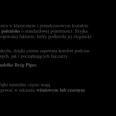
zośca w klasycznym i ponadczasowym kształcie
 palenisko
o standardowej pojemności. Szyjka
ropowatej fakturze, który podkreśla jej elegancki
krylu, dzięki czemu zapewnia komfort podczas
ch, jak i początkujących fajczarzy.
pudełko Bróg Pipes
.
ajki naturalne często mają
wiśniowym lub czarnym
tępować w odcieniu
.