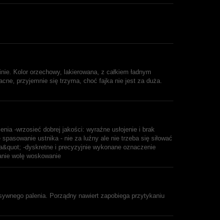
inie. Kolor orzechowy, lakierowana, z całkiem ładnym
acne, przyjemnie się trzyma, choć fajka nie jest za duża.
enia -wrzosieć dobrej jakości: wyraźne usłojenie i brak
e spasowanie ustnika - nie za luźny ale nie trzeba się siłować
lata&quot; -dyskretne i precyzyjnie wykonane oznaczenie
anie wolę woskowanie
sywnego palenia. Porządny nawiert zapobiega przytykaniu