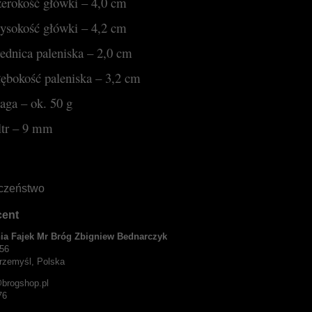
zerokość główki – 4,0 cm
ysokość główki – 4,2 cm
rednica paleniska – 2,0 cm
łębokość paleniska – 3,2 cm
aga – ok. 50 g
iltr – 9 mm
czeństwo
cent
ia Fajek Mr Bróg Zbigniew Bednarczyk
56
rzemyśl, Polska
brogshop.pl
76