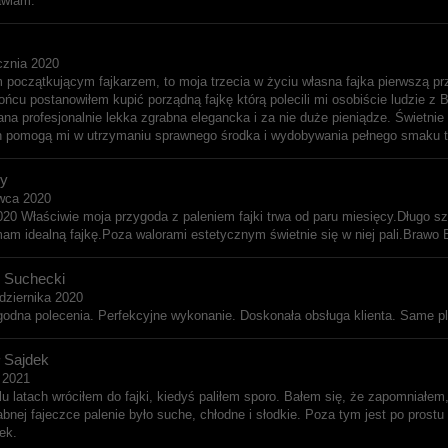
awiam.
cznia 2020
 początkującym fajkarzem, to moja trzecia w życiu własna fajka pierwszą prz
ońcu postanowiłem kupić porządną fajkę którą polecili mi osobiście ludzie z 
na profesjonalnie lekka zgrabna elegancka i za nie duże pieniądze. Świetnie
h pomogą mi w utrzymaniu sprawnego środka i wydobywania pełnego smaku t
y
wca 2020
020 Właściwie moja przygoda z paleniem fajki trwa od paru miesięcy.Długo 
am idealną fajkę.Poza walorami estetycznym świetnie się w niej pali.Brawo
d Suchecki
dziernika 2020
godna polecenia. Perfekcyjne wykonanie. Doskonała obsługa klienta. Same p
 Sajdek
a 2021
lu latach wróciłem do fajki, kiedyś paliłem sporo. Bałem się, że zapomniałem, j
rabnej fajeczce palenie było suche, chłodne i słodkie. Poza tym jest po prostu
ek.