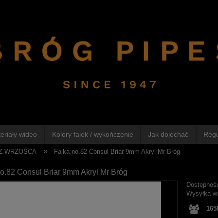
eriały wideo
Kolory fajek / wykończenie
Jak dojechać
Reg
»
 Z WRZOŚCA
Fajka no.82 Consul Briar 9mm Akryl Mr Bróg
o.82 Consul Briar 9mm Akryl Mr Bróg
Dostępnoś
Wysyłka w
165